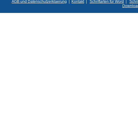
AGB und Datenschutzerklaerung
|
Kontakt
|
Schriftarten für Word
|
Schri
Downloa