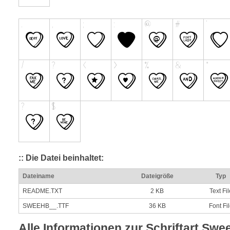
:: Die Datei beinhaltet:
Dateiname
Dateigröße
Typ
README.TXT
2 KB
Text Fil
SWEEHB__.TTF
36 KB
Font Fi
Alle Informationen zur Schriftart Swe