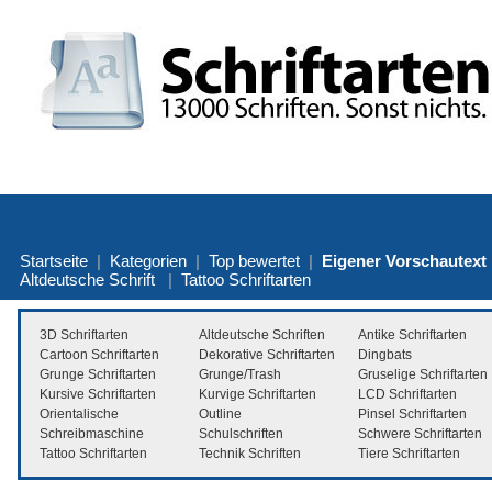
Startseite
|
Kategorien
|
Top bewertet
|
Eigener Vorschautext
Altdeutsche Schrift
|
Tattoo Schriftarten
3D Schriftarten
Altdeutsche Schriften
Antike Schriftarten
Cartoon Schriftarten
Dekorative Schriftarten
Dingbats
Grunge Schriftarten
Grunge/Trash
Gruselige Schriftarten
Kursive Schriftarten
Kurvige Schriftarten
LCD Schriftarten
Orientalische
Outline
Pinsel Schriftarten
Schreibmaschine
Schulschriften
Schwere Schriftarten
Tattoo Schriftarten
Technik Schriften
Tiere Schriftarten